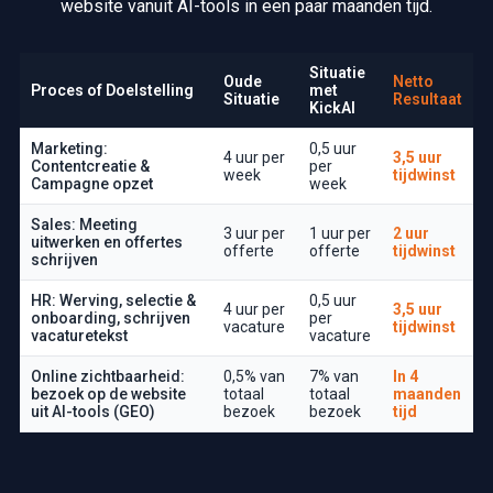
website vanuit AI-tools in een paar maanden tijd.
Situatie
Oude
Netto
Proces of Doelstelling
met
Situatie
Resultaat
KickAI
G
Marketing:
0,5 uur
4 uur per
3,5 uur
e
Contentcreatie &
per
week
tijdwinst
m
Campagne opzet
week
i
d
Sales: Meeting
3 uur per
1 uur per
2 uur
d
uitwerken en offertes
offerte
offerte
tijdwinst
schrijven
e
l
HR: Werving, selectie &
0,5 uur
d
4 uur per
3,5 uur
onboarding, schrijven
per
e
vacature
tijdwinst
vacaturetekst
vacature
t
i
Online zichtbaarheid:
0,5% van
7% van
In 4
j
bezoek op de website
totaal
totaal
maanden
d
uit AI-tools (GEO)
bezoek
bezoek
tijd
w
i
n