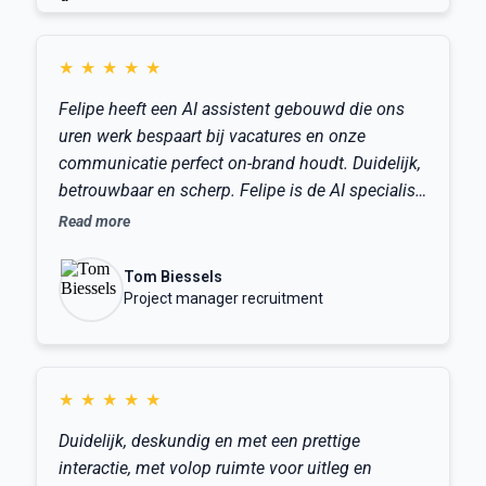
g
leverde het mij de kennis op die ik nodig heb. Ik
n
kan Felipe als AI specialist voor het MKB van
a
★
★
★
★
★
i
harte aanbevelen.
m
Felipe heeft een AI assistent gebouwd die ons
p
l
uren werk bespaart bij vacatures en onze
e
communicatie perfect on-brand houdt. Duidelijk,
m
betrouwbaar en scherp. Felipe is de AI specialist
e
n
die je in je team wilt hebben.
Read more
t
a
t
Tom Biessels
i
Project manager recruitment
e
v
a
n
★
★
★
★
★
K
i
Duidelijk, deskundig en met een prettige
c
k
interactie, met volop ruimte voor uitleg en
A