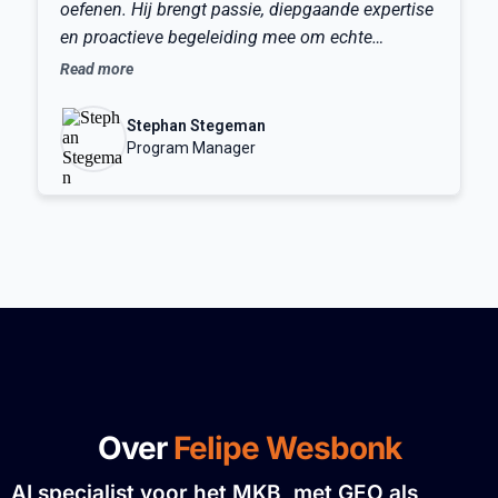
oefenen. Hij brengt passie, diepgaande expertise
I
en proactieve begeleiding mee om echte
vooruitgang te realiseren.
Read more
Stephan Stegeman
Program Manager
Over
Felipe Wesbonk
AI specialist voor het MKB, met
GEO als