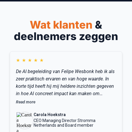
s
t
e
n
Wat klanten
&
r
e
deelnemers zeggen
s
u
l
t
a
★
★
★
★
★
t
e
De AI begeleiding van Felipe Wesbonk heb ik als
n
p
zeer praktisch ervaren en van hoge waarde. In
e
korte tijd heeft hij mij heldere inzichten gegeven
r
in hoe AI concreet impact kan maken om
a
zakelijk te gebruiken. De slimme en verstandige
f
Read more
d
manieren om met AI om te gaan brachten mij de
e
Carola Hoekstra
nodige inzichten om AI in mijn dagelijks werk te
l
CEO Managing Director Stromma
gebruiken. Felipe denkt pragmatisch mee hoe
i
Netherlands and Board member
n
jouw training het beste eruit kan zien en zo